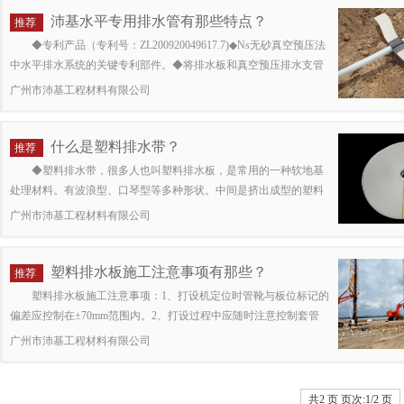
沛基水平专用排水管有那些特点？
推荐
◆专利产品（专利号：ZL200920049617.7)◆Ns无砂真空预压法
中水平排水系统的关键专利部件。◆将排水板和真空预压排水支管
(波纹滤管)连接，密封性和排水效率大幅提高。◆塑料排水板→板
广州市沛基工程材料有限公司
管连接器→波纹滤管→PVC排水主管依次相连。水平专用排水管特
点：◆拉力强◆断裂伸长率高◆抗老化◆耐高、低温◆直角撕裂强
大◆气密性好◆使用寿命长
什么是塑料排水带？
推荐
◆塑料排水带，很多人也叫塑料排水板，是常用的一种软地基
处理材料。有波浪型、口琴型等多种形状。中间是挤出成型的塑料
芯板，是排水带的骨架和通道，其断面呈并联十字，两面以非织造
广州市沛基工程材料有限公司
土工织物包裹作滤层，芯带起支撑作用并将滤层渗进来的水向上排
出，是淤泥、淤质土、冲填土等饱和粘性及杂填土运用排水固结法
进行软基处理的良好垂直通道，大大缩短软土固结时间。◆塑料排
塑料排水板施工注意事项有那些？
推荐
水带芯板起骨架作用，截面形成的纵向沟槽供通水之用，而滤膜
塑料排水板施工注意事项：1、打设机定位时管靴与板位标记的
偏差应控制在±70mm范围内。2、打设过程中应随时注意控制套管
垂直度，其偏差应不大于±1.5% 。3、必须按设计要求严格控制塑料
广州市沛基工程材料有限公司
排水板的打设标高，不得出现浅向偏差；当发现地质情况变化无法
按设计要求打设时，应及时与现场监理人员联系并征得同意后方可
变更打设标高。4、打设塑料排水板时严禁出现扭结断裂和撕破滤膜
共2 页 页次:1/2 页