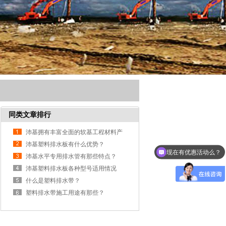
同类文章排行
沛基拥有丰富全面的软基工程材料产
现在有优惠活动么？
品体系
沛基塑料排水板有什么优势？
可以介绍下你们的产品么？
沛基水平专用排水管有那些特点？
沛基塑料排水板各种型号适用情况
什么是塑料排水带？
塑料排水带施工用途有那些？