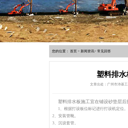
您的位置：
首页
>
新闻资讯
>
常见回答
塑料排水
文章出处：广州市沛基工
塑料排水板施工宜在铺设砂垫层后
1、根据打设板位标记进行打设机定位。
2、安装管靴。
3、沉设套管。